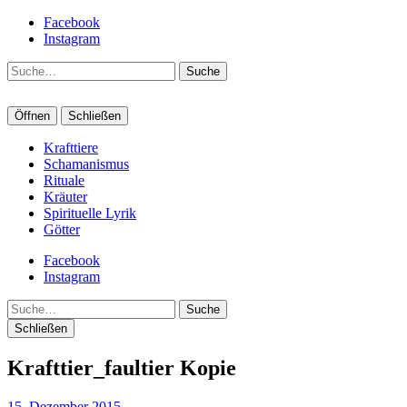
Facebook
Instagram
Suche
Öffnen
Schließen
Krafttiere
Schamanismus
Rituale
Kräuter
Spirituelle Lyrik
Götter
Facebook
Instagram
Suche
Schließen
Krafttier_faultier Kopie
15. Dezember 2015