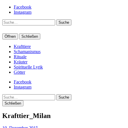
Facebook
Instagram
Suche
Öffnen
Schließen
Krafttiere
Schamanismus
Rituale
Kräuter
Spirituelle Lyrik
Götter
Facebook
Instagram
Suche
Schließen
Krafttier_Milan
10. Dezember 2015