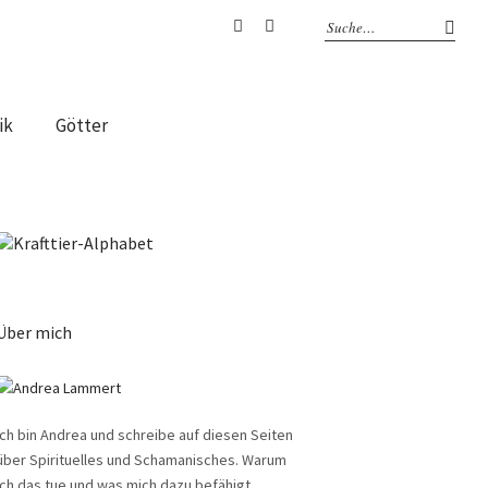
Facebook
Instagram
ik
Götter
Über mich
Ich bin Andrea und schreibe auf diesen Seiten
über Spirituelles und Schamanisches. Warum
ich das tue und was mich dazu befähigt,