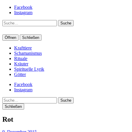
Facebook
Instagram
Suche
Öffnen
Schließen
Krafttiere
Schamanismus
Rituale
Kräuter
Spirituelle Lyrik
Götter
Facebook
Instagram
Suche
Schließen
Rot
9. Dezember 2015