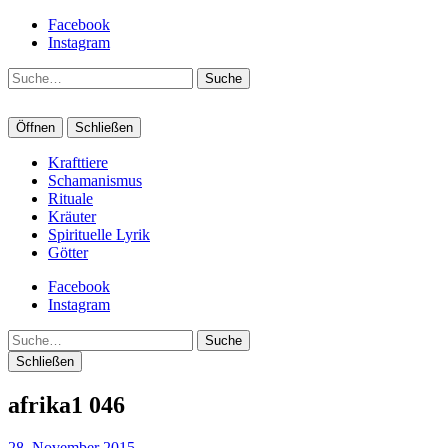
Facebook
Instagram
Suche
Öffnen
Schließen
Krafttiere
Schamanismus
Rituale
Kräuter
Spirituelle Lyrik
Götter
Facebook
Instagram
Suche
Schließen
afrika1 046
28. November 2015