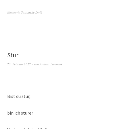
Kategorie
Spirituelle Lyrik
Stur
23. Februar 2022
von
Andrea Lammert
Bist du stur,
bin ich sturer