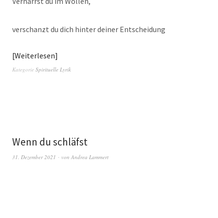
Verharrst du im Wollen,
verschanzt du dich hinter deiner Entscheidung
Weiterlesen
Kategorie
Spirituelle Lyrik
Wenn du schläfst
31. Dezember 2021
von
Andrea Lammert