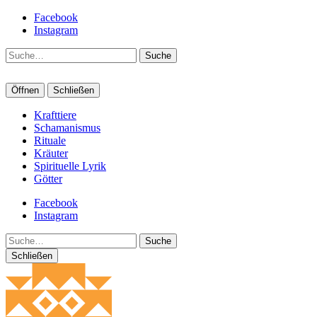
Facebook
Instagram
Suche
Öffnen
Schließen
Krafttiere
Schamanismus
Rituale
Kräuter
Spirituelle Lyrik
Götter
Facebook
Instagram
Suche
Schließen