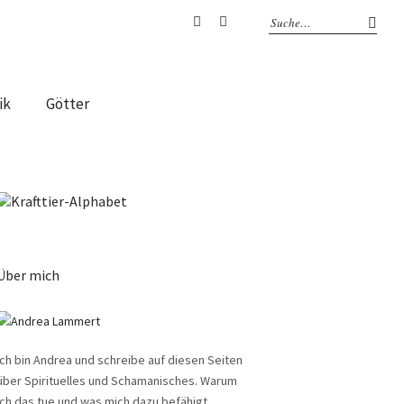
Facebook
Instagram
ik
Götter
Über mich
Ich bin Andrea und schreibe auf diesen Seiten
über Spirituelles und Schamanisches. Warum
ich das tue und was mich dazu befähigt,