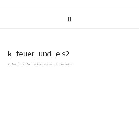
k_feuer_und_eis2
4. Januar 2016
Schreibe einen Kommentar