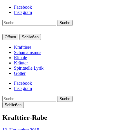
Facebook
Instagram
Suche
Öffnen
Schließen
Krafttiere
Schamanismus
Rituale
Kräuter
Spirituelle Lyrik
Götter
Facebook
Instagram
Suche
Schließen
Krafttier-Rabe
13. November 2015