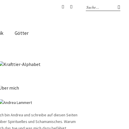
Facebook
Instagram
ik
Götter
Über mich
Ich bin Andrea und schreibe auf diesen Seiten
über Spirituelles und Schamanisches. Warum
ich das tue und was mich dazu befähigt,