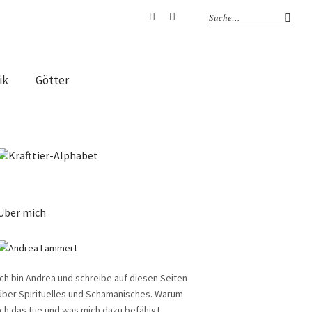
Facebook
Instagram
ik
Götter
Über mich
Ich bin Andrea und schreibe auf diesen Seiten
über Spirituelles und Schamanisches. Warum
ich das tue und was mich dazu befähigt,