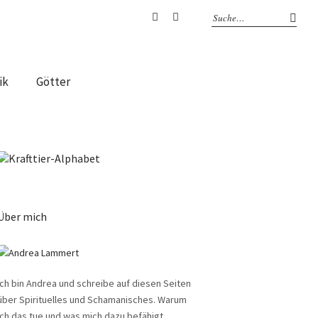
Facebook
Instagram
ik
Götter
Über mich
Ich bin Andrea und schreibe auf diesen Seiten
über Spirituelles und Schamanisches. Warum
ich das tue und was mich dazu befähigt,