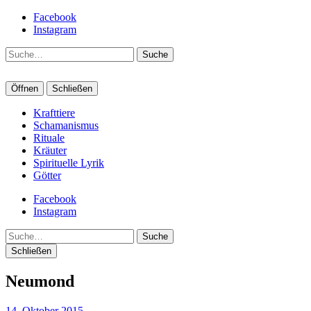
Facebook
Instagram
Suche
Öffnen
Schließen
Krafttiere
Schamanismus
Rituale
Kräuter
Spirituelle Lyrik
Götter
Facebook
Instagram
Suche
Schließen
Neumond
14. Oktober 2015