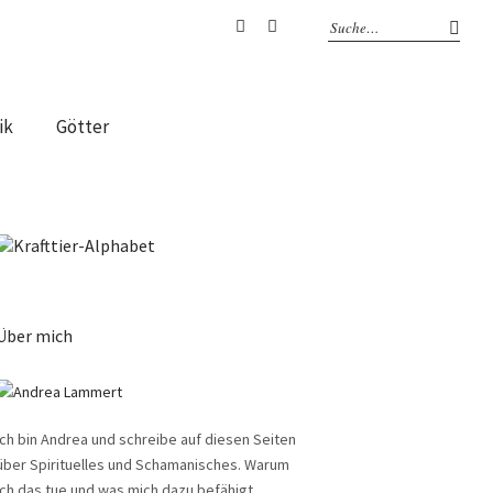
Facebook
Instagram
ik
Götter
Über mich
Ich bin Andrea und schreibe auf diesen Seiten
über Spirituelles und Schamanisches. Warum
ich das tue und was mich dazu befähigt,