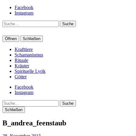
Facebook
Instagram
Suche
Öffnen
Schließen
Krafttiere
Schamanismus
Rituale
Kräuter
Spirituelle Lyrik
Götter
Facebook
Instagram
Suche
Schließen
B_andrea_feenstaub
28. November 2015