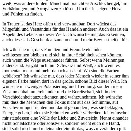
weiß, was andere fühlen. Manchmal braucht es Arschlochengel, um
Verhärtungen und Arroganzen zu lösen. Um tief ins eigene Herz
und Fühlen zu finden.
In Trauer ist das Herz offen und verwundbar. Dort wächst das
Mitgefühl und Verständnis für das Handeln anderer. Auch das ist ein
Aspekt des Lebens in dieser Welt. Ich wünsche mir, das Erkennen,
auch dieses als Geschenk anzunehmen und mehr Bewusstheit dafür.
Ich wünsche mir, dass Familien und Freunde einander
wohlgesonnen bleiben und sich in ihrer Schönheit sehen können,
auch wenn die Wege auseinander führen. Selbst wenn Meinungen
anders sind. Es gibt nicht nur Schwarz und Weiß, auch wenn es
momentan mehr und mehr danach aussieht. Wo sind die Farben
geblieben? Ich wünsche mir, dass jeder Mensch wieder in seiner ihm
eigenen Farbe malen darf in das große, schöne Bild dieser Welt. Ich
wünsche mir weniger Polarisierung und Trennung, sondern mehr
Zusammenhalt untereinander und die Bereitschaft, sich in der
Verschiedenheit anzuerkennen und wahrzunehmen. Ich wünsche
mir, dass die Menschen den Fokus nicht auf das Schlimme, auf
Verschwörungen richten und damit genau dem, was sie beklagen,
Energie geben, indem sie Schrecken weiter verbreiten. Ich wünsche
mir stattdessen eine Welle der Liebe und Zuversicht. Nennt einander
nicht Schlafschafe oder sonstwie, sondern reicht euch die Hand,
steht solidarisch und miteinander ein für das, was zu verändern gilt.