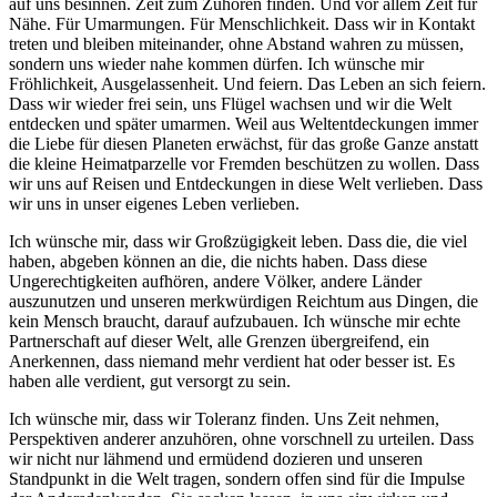
auf uns besinnen. Zeit zum Zuhören finden. Und vor allem Zeit für
Nähe. Für Umarmungen. Für Menschlichkeit. Dass wir in Kontakt
treten und bleiben miteinander, ohne Abstand wahren zu müssen,
sondern uns wieder nahe kommen dürfen. Ich wünsche mir
Fröhlichkeit, Ausgelassenheit. Und feiern. Das Leben an sich feiern.
Dass wir wieder frei sein, uns Flügel wachsen und wir die Welt
entdecken und später umarmen. Weil aus Weltentdeckungen immer
die Liebe für diesen Planeten erwächst, für das große Ganze anstatt
die kleine Heimatparzelle vor Fremden beschützen zu wollen. Dass
wir uns auf Reisen und Entdeckungen in diese Welt verlieben. Dass
wir uns in unser eigenes Leben verlieben.
Ich wünsche mir, dass wir Großzügigkeit leben. Dass die, die viel
haben, abgeben können an die, die nichts haben. Dass diese
Ungerechtigkeiten aufhören, andere Völker, andere Länder
auszunutzen und unseren merkwürdigen Reichtum aus Dingen, die
kein Mensch braucht, darauf aufzubauen. Ich wünsche mir echte
Partnerschaft auf dieser Welt, alle Grenzen übergreifend, ein
Anerkennen, dass niemand mehr verdient hat oder besser ist. Es
haben alle verdient, gut versorgt zu sein.
Ich wünsche mir, dass wir Toleranz finden. Uns Zeit nehmen,
Perspektiven anderer anzuhören, ohne vorschnell zu urteilen. Dass
wir nicht nur lähmend und ermüdend dozieren und unseren
Standpunkt in die Welt tragen, sondern offen sind für die Impulse