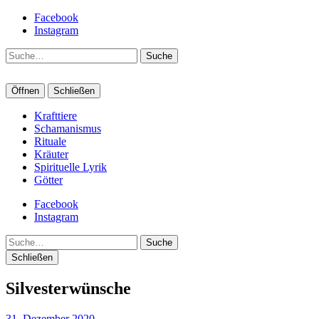
Facebook
Instagram
Suche
Öffnen
Schließen
Krafttiere
Schamanismus
Rituale
Kräuter
Spirituelle Lyrik
Götter
Facebook
Instagram
Suche
Schließen
Silvesterwünsche
31. Dezember 2020