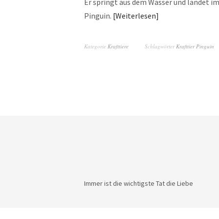
Er springt aus dem Wasser und landet imm
Pinguin.
Weiterlesen
Kategorie
Krafttiere
Schlagwörter
Krafttier Pinguin
Immer ist die wichtigste Tat die Liebe