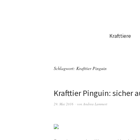
Krafttiere
Schlagwort:
Krafttier Pinguin
Krafttier Pinguin: sicher
29. Mai 2016
von
Andrea Lammert