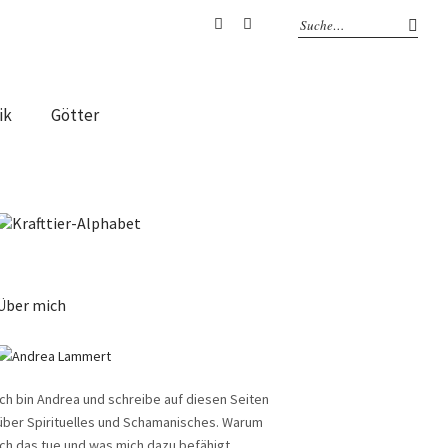
Facebook
Instagram
ik
Götter
Über mich
Ich bin Andrea und schreibe auf diesen Seiten
über Spirituelles und Schamanisches. Warum
ich das tue und was mich dazu befähigt,