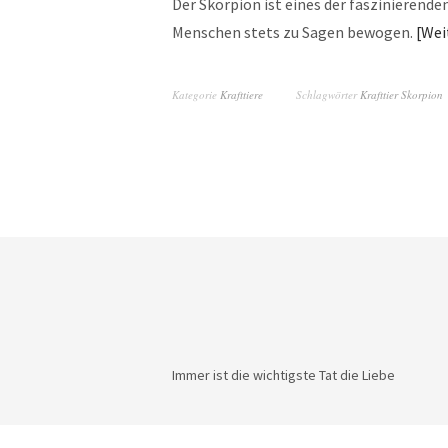
Der Skorpion ist eines der faszinierende
Menschen stets zu Sagen bewogen.
Wei
Kategorie
Krafttiere
Schlagwörter
Krafttier Skorpion
Immer ist die wichtigste Tat die Liebe