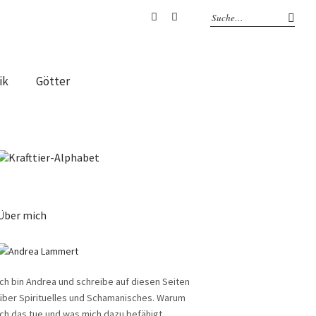
Facebook
Instagram
ik
Götter
Über mich
Ich bin Andrea und schreibe auf diesen Seiten
über Spirituelles und Schamanisches. Warum
ich das tue und was mich dazu befähigt,