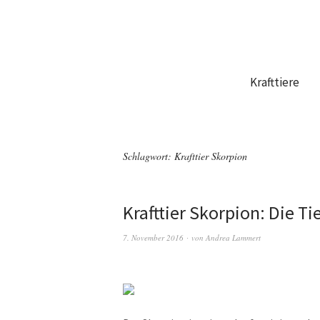
Krafttiere
Schlagwort:
Krafttier Skorpion
Krafttier Skorpion: Die T
7. November 2016
von
Andrea Lammert