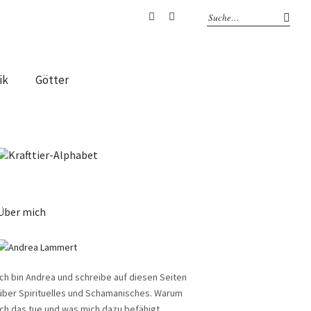
Facebook
Instagram
ik
Götter
Über mich
Ich bin Andrea und schreibe auf diesen Seiten
über Spirituelles und Schamanisches. Warum
ich das tue und was mich dazu befähigt,