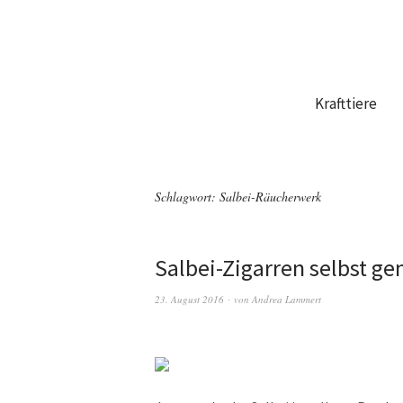
Krafttiere
Schlagwort:
Salbei-Räucherwerk
Salbei-Zigarren selbst g
23. August 2016
von
Andrea Lammert