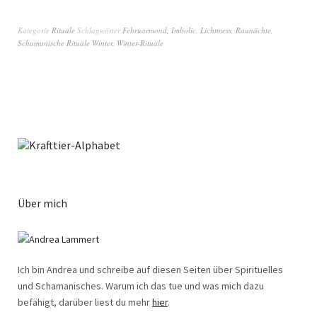
Kategorie
Rituale
Schlagwörter
Februarmond
,
Imbolic
,
Lichtmess
,
Raunächte
,
Schamanische Rituale Winter
,
Winter-Rituale
Über mich
Ich bin Andrea und schreibe auf diesen Seiten über Spirituelles
und Schamanisches. Warum ich das tue und was mich dazu
befähigt, darüber liest du mehr
hier
.