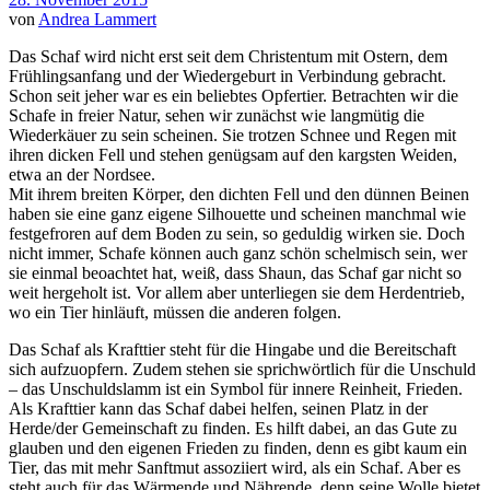
von
Andrea Lammert
Das Schaf wird nicht erst seit dem Christentum mit Ostern, dem
Frühlingsanfang und der Wiedergeburt in Verbindung gebracht.
Schon seit jeher war es ein beliebtes Opfertier. Betrachten wir die
Schafe in freier Natur, sehen wir zunächst wie langmütig die
Wiederkäuer zu sein scheinen. Sie trotzen Schnee und Regen mit
ihren dicken Fell und stehen genügsam auf den kargsten Weiden,
etwa an der Nordsee.
Mit ihrem breiten Körper, den dichten Fell und den dünnen Beinen
haben sie eine ganz eigene Silhouette und scheinen manchmal wie
festgefroren auf dem Boden zu sein, so geduldig wirken sie. Doch
nicht immer, Schafe können auch ganz schön schelmisch sein, wer
sie einmal beoachtet hat, weiß, dass Shaun, das Schaf gar nicht so
weit hergeholt ist. Vor allem aber unterliegen sie dem Herdentrieb,
wo ein Tier hinläuft, müssen die anderen folgen.
Das Schaf als Krafttier steht für die Hingabe und die Bereitschaft
sich aufzuopfern. Zudem stehen sie sprichwörtlich für die Unschuld
– das Unschuldslamm ist ein Symbol für innere Reinheit, Frieden.
Als Krafttier kann das Schaf dabei helfen, seinen Platz in der
Herde/der Gemeinschaft zu finden. Es hilft dabei, an das Gute zu
glauben und den eigenen Frieden zu finden, denn es gibt kaum ein
Tier, das mit mehr Sanftmut assoziiert wird, als ein Schaf. Aber es
steht auch für das Wärmende und Nährende, denn seine Wolle bietet