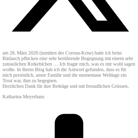
am 28. März 2020 (inmitten der Corona-Krise) hatte ich beim
Bärlauch pflücken eine sehr berührende Begegnung mit einem sehr
zutraulichen Rotkehlchen … Ich fragte mich, was es mir wohl sagen
wollte. In Ihrem Blog hab ich die Antwort gefunden, dass es für
mich persönlich, unsre Familie und die momentane Weltlage ein
Trost war, ihm zu begegnen.
Herzlichen Dank für ihre Beiträge und mit freundlichen Grüssen,
Katharina Meyerhans