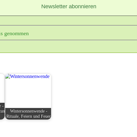
is genommen
 -
tun
Wintersonnenwende -
Rituale, Feiern und Feuer
Rituale