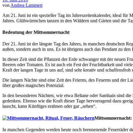
von
Andrea Lammert
Am 21. Juni ist ein spezieller Tag im Jahreszeitenkalender, ideal fü
Jahres. Glühwürmchen tanzen in den Wäldern und Gärten und die Tage
Bedeutung der Mittsommernacht
Der 21. Juni ist der längste Tag des Jahres, in manchen deutschen Reg
außen, sondern auch in uns. Es ist übrigens auch das Pendant zu de
In dieser Zeit sind die Pflanzen der Erde schwanger mit der neuen Fru
Beeren oder Tomaten. Es ist auch ein Fest der Fruchtbarkeit und viel
Kraft der langen Tage in uns auf, sind sehr kreativ und schaffensfr
Die langen Nächte sind eine Zeit des Feierns, des Feuerns und der L
über großes magisches Potenzial.
In den besonderen Nächten, wie etwa Beltane oder Samhain sind die S
gedenken. Ebenso wie die Kraft dieser Tage hervorragend dazu geeign
lauscht, kann Künftiges erahnen oder gar „sehen“.
Mittsommernacht: R
In manchen Gegenden werden heute noch brennenende Feuerräder den 