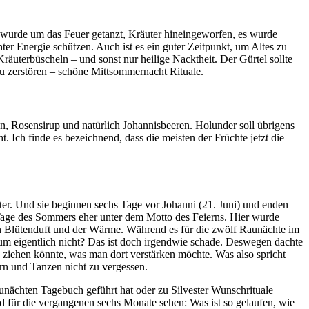
 Es wurde um das Feuer getanzt, Kräuter hineingeworfen, es wurde
ter Energie schützen. Auch ist es ein guter Zeitpunkt, um Altes zu
äuterbüscheln – und sonst nur heilige Nacktheit. Der Gürtel sollte
zu zerstören – schöne Mittsommernacht Rituale.
en, Rosensirup und natürlich Johannisbeeren. Holunder soll übrigens
Ich finde es bezeichnend, dass die meisten der Früchte jetzt die
er. Und sie beginnen sechs Tage vor Johanni (21. Juni) und enden
 Tage des Sommers eher unter dem Motto des Feierns. Hier wurde
an Blütenduft und der Wärme. Während es für die zwölf Raunächte im
arum eigentlich nicht? Das ist doch irgendwie schade. Deswegen dachte
en ziehen könnte, was man dort verstärken möchte. Was also spricht
ern und Tanzen nicht zu vergessen.
unächten Tagebuch geführt hat oder zu Silvester Wunschrituale
tend für die vergangenen sechs Monate sehen: Was ist so gelaufen, wie