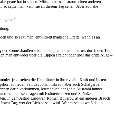
m Shakespeare hat in seinem Mittsommernachstraum einen anderen
gt, so sagte man, kann sie an diesem Tag sehen. Aber zu nahe
ht gelaufen.
ilung.
rden und so sagt man, entwickelt magische Kräfte, wenn es an
g der Sonne draußen sein. Ich empfehle dann, barfuss durch den Tau
den man entweder über die Lippen streicht oder über das dritte Auge –
er, jetzt stehen die Heilkräuter in ihrer vollen Kraft und bieten
gehört auf jeden Fall das Johanniskraut, aber auch Schafgarbe,
 können darin vorkommen, letztendlich hängt die Auswahl immer
 werden in diesen Tagen mit Kräuterkränzen und Sträußen
tten. In dem Astrid-Lindgren-Roman Bullerbü ist ein anderer Brauch
chsten Tag, wer der Liebste sein wird. Wer es schon weiß, kann