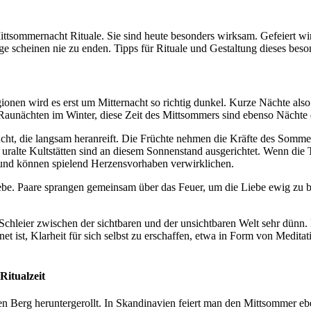
r Mittsommernacht Rituale. Sie sind heute besonders wirksam. Gefeiert 
 scheinen nie zu enden. Tipps für Rituale und Gestaltung dieses beso
ionen wird es erst um Mitternacht so richtig dunkel. Kurze Nächte also
n Raunächten im Winter, diese Zeit des Mittsommers sind ebenso Nächt
cht, die langsam heranreift. Die Früchte nehmen die Kräfte des Sommers
e uralte Kultstätten sind an diesem Sonnenstand ausgerichtet. Wenn die
oh und können spielend Herzensvorhaben verwirklichen.
iebe. Paare sprangen gemeinsam über das Feuer, um die Liebe ewig zu b
chleier zwischen der sichtbaren und der unsichtbaren Welt sehr dünn. 
et ist, Klarheit für sich selbst zu erschaffen, etwa in Form von Medi
itualzeit
Berg heruntergerollt. In Skandinavien feiert man den Mittsommer eb