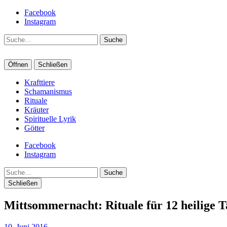
Facebook
Instagram
Suche
Öffnen
Schließen
Krafttiere
Schamanismus
Rituale
Kräuter
Spirituelle Lyrik
Götter
Facebook
Instagram
Suche
Schließen
Mittsommernacht: Rituale für 12 heilige T
10. Juni 2016