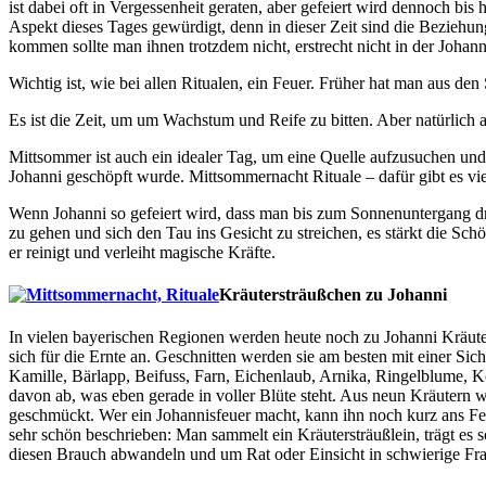
ist dabei oft in Vergessenheit geraten, aber gefeiert wird dennoch b
Aspekt dieses Tages gewürdigt, denn in dieser Zeit sind die Beziehun
kommen sollte man ihnen trotzdem nicht, erstrecht nicht in der Johanni
Wichtig ist, wie bei allen Ritualen, ein Feuer. Früher hat man aus d
Es ist die Zeit, um um Wachstum und Reife zu bitten. Aber natürlic
Mittsommer ist auch ein idealer Tag, um eine Quelle aufzusuchen un
Johanni geschöpft wurde. Mittsommernacht Rituale – dafür gibt es vi
Wenn Johanni so gefeiert wird, dass man bis zum Sonnenuntergang dr
zu gehen und sich den Tau ins Gesicht zu streichen, es stärkt die Sc
er reinigt und verleiht magische Kräfte.
Kräutersträußchen zu Johanni
In vielen bayerischen Regionen werden heute noch zu Johanni Kräuters
sich für die Ernte an. Geschnitten werden sie am besten mit einer Si
Kamille, Bärlapp, Beifuss, Farn, Eichenlaub, Arnika, Ringelblume, K
davon ab, was eben gerade in voller Blüte steht. Aus neun Kräutern
geschmückt. Wer ein Johannisfeuer macht, kann ihn noch kurz ans Fe
sehr schön beschrieben: Man sammelt ein Kräutersträußlein, trägt es
diesen Brauch abwandeln und um Rat oder Einsicht in schwierige Frag