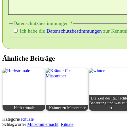
Datenschutzbestimmungen
*
Ich habe die
Datenschutzbestimmungen
zur Kenntn
Ähnliche Beiträge
Die Zeit der Raunächte
Bedeutung und was zu 
Herbstrituale
Kräuter zu Mitsommer
ist
Schamanismus
Kräuter
Rituale
Kategorie
Rituale
Schlagwörter
Mittsommernacht
,
Rituale