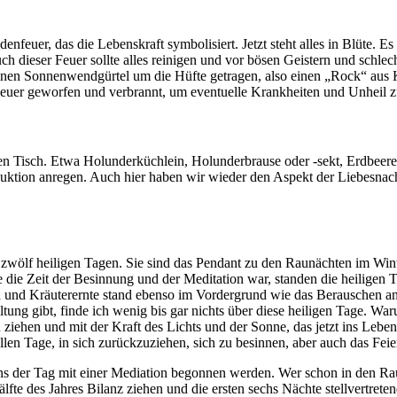
udenfeuer, das die Lebenskraft symbolisiert. Jetzt steht alles in Blüte.
 dieser Feuer sollte alles reinigen und vor bösen Geistern und schlech
inen Sonnenwendgürtel um die Hüfte getragen, also einen „Rock“ aus Kr
 Feuer geworfen und verbrannt, um eventuelle Krankheiten und Unheil 
f den Tisch. Etwa Holunderküchlein, Holunderbrause oder -sekt, Erdbeer
tion anregen. Auch hier haben wir wieder den Aspekt der Liebesnacht. 
zwölf heiligen Tagen. Sie sind das Pendant zu den Raunächten im Wint
 die Zeit der Besinnung und der Meditation war, standen die heiligen
en und Kräuterernte stand ebenso im Vordergrund wie das Berauschen 
altung gibt, finde ich wenig bis gar nichts über diese heiligen Tage. W
zu ziehen und mit der Kraft des Lichts und der Sonne, das jetzt ins Leb
llen Tage, in sich zurückzuziehen, sich zu besinnen, aber auch das Fei
ens der Tag mit einer Mediation begonnen werden. Wer schon in den Ra
Hälfte des Jahres Bilanz ziehen und die ersten sechs Nächte stellvertre