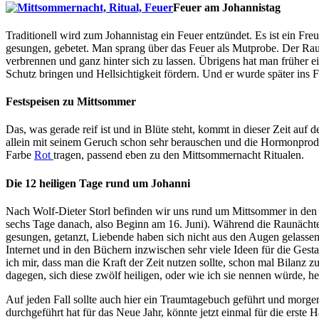
Feuer am Johannistag
Traditionell wird zum Johannistag ein Feuer entzündet. Es ist ein Fre
gesungen, gebetet. Man sprang über das Feuer als Mutprobe. Der Rauch
verbrennen und ganz hinter sich zu lassen. Übrigens hat man früher e
Schutz bringen und Hellsichtigkeit fördern. Und er wurde später ins
Festspeisen zu Mittsommer
Das, was gerade reif ist und in Blüte steht, kommt in dieser Zeit au
allein mit seinem Geruch schon sehr berauschen und die Hormonproduk
Farbe
Rot
tragen, passend eben zu den Mittsommernacht Ritualen.
Die 12 heiligen Tage rund um Johanni
Nach Wolf-Dieter Storl befinden wir uns rund um Mittsommer in den 
sechs Tage danach, also Beginn am 16. Juni). Während die Raunächte
gesungen, getanzt, Liebende haben sich nicht aus den Augen gelass
Internet und in den Büchern inzwischen sehr viele Ideen für die Gest
ich mir, dass man die Kraft der Zeit nutzen sollte, schon mal Bilanz 
dagegen, sich diese zwölf heiligen, oder wie ich sie nennen würde, he
Auf jeden Fall sollte auch hier ein Traumtagebuch geführt und morg
durchgeführt hat für das Neue Jahr, könnte jetzt einmal für die erste 