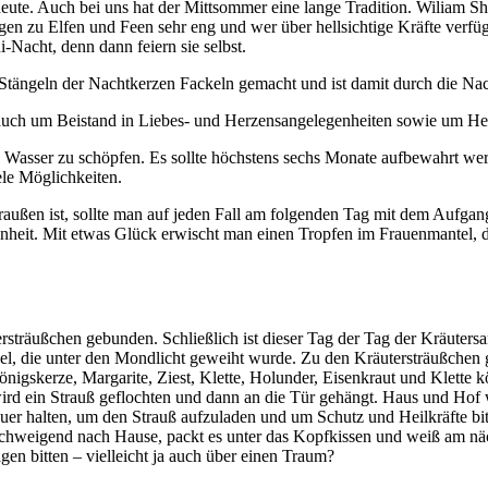
is heute. Auch bei uns hat der Mittsommer eine lange Tradition. Wilia
gen zu Elfen und Feen sehr eng und wer über hellsichtige Kräfte verfü
-Nacht, denn dann feiern sie selbst.
en Stängeln der Nachtkerzen Fackeln gemacht und ist damit durch die Nac
h auch um Beistand in Liebes- und Herzensangelegenheiten sowie um He
d Wasser zu schöpfen. Es sollte höchstens sechs Monate aufbewahrt we
ele Möglichkeiten.
außen ist, sollte man auf jeden Fall am folgenden Tag mit dem Aufgan
hönheit. Mit etwas Glück erwischt man einen Tropfen im Frauenmantel, 
träußchen gebunden. Schließlich ist dieser Tag der Tag der Kräutersamml
chel, die unter den Mondlicht geweiht wurde. Zu den Kräutersträußchen 
önigskerze, Margarite, Ziest, Klette, Holunder, Eisenkraut und Klette
 wird ein Strauß geflochten und dann an die Tür gehängt. Haus und Hof
uer halten, um den Strauß aufzuladen und um Schutz und Heilkräfte bi
 schweigend nach Hause, packt es unter das Kopfkissen und weiß am nä
en bitten – vielleicht ja auch über einen Traum?