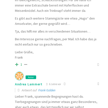
im Gleichgewicht, Schluckstörungen. Für sie halte ich
immer eine Extraschale bereit mit Haferflocken und
Meisenknödel. Auch ein Trinknapf steht immer da.
Es gibt auch weitere Stammgäste wie etwa „Hugo“ den
Amselvater, der gerne gegrüßt wird…
Tja, das hilft mir alles in verschiedenen Situationen…
Bei Interesse gerne nachfragen, per Mail. Ich habe das ja
nicht einfach nur so geschrieben.
Liebe Grüße,
Frank
1
Autor
Andrea Lammert
6 Jahre vor
Antwort auf
Frank Gülden
Lieber Frank, spannende Begegnungen hast du.
Tierbegegnungen sind ja immer etwas ganz Besonderes,
aber auch etwas, das letztendlich nur wir selbst