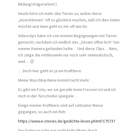
Bildungsträgerarbeit )
Heute höre ich mehr den Tieren zu, wobei diese
„Investitionen“ oft so glücklich machen, daß ich dies teilen
möchte und dann geht es mir oft wie Dir.
Videoclips habe ich von meinen Begegnungen mit Tieren
gemacht, nachdem ich endlich das „Sesam öffne Dich“ bei
meiner Kamera gefunden hatte… Und diese Clips… Nein,
ich zeige die mittlerweile nur noch sehr minimalistisch,
weil… 😉
… Doch hier geht es ja um Krafttiere:
Meine Waschbärdame kommt nicht mehr…
Es gibt ein Foto, wo sie gerade beim Fressen ist und ich
mich in der Türscheibe spiegele…
Einige meiner Krafttiere sind auf seltsame Weise
gegangen, so auch ein Reh:
https://www.e-stories.de/gedichte-lesen.phtml?175737
Die Todesursache war wohl Entkräftung durch