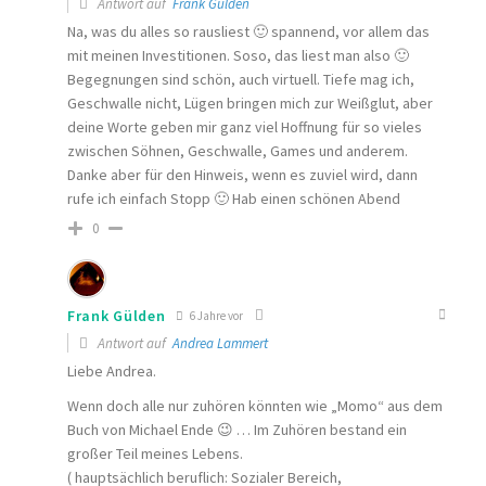
Antwort auf
Frank Gülden
Na, was du alles so rausliest 🙂 spannend, vor allem das
mit meinen Investitionen. Soso, das liest man also 🙂
Begegnungen sind schön, auch virtuell. Tiefe mag ich,
Geschwalle nicht, Lügen bringen mich zur Weißglut, aber
deine Worte geben mir ganz viel Hoffnung für so vieles
zwischen Söhnen, Geschwalle, Games und anderem.
Danke aber für den Hinweis, wenn es zuviel wird, dann
rufe ich einfach Stopp 🙂 Hab einen schönen Abend
0
Frank Gülden
6 Jahre vor
Antwort auf
Andrea Lammert
Liebe Andrea.
Wenn doch alle nur zuhören könnten wie „Momo“ aus dem
Buch von Michael Ende 😉 … Im Zuhören bestand ein
großer Teil meines Lebens.
( hauptsächlich beruflich: Sozialer Bereich,