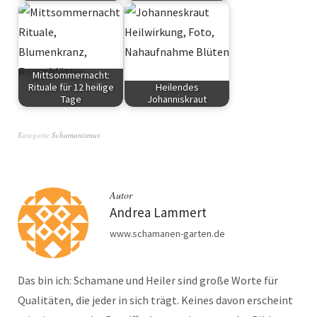
Krafttiere
Monatsenergie
Mittsommernacht:
Rituale für 12 heilige
Heilendes
Tage
Johanniskraut
Rituale
Kräuter
Kategorie
Schamanismus
Autor
Andrea Lammert
www.schamanen-garten.de
Das bin ich: Schamane und Heiler sind große Worte für
Qualitäten, die jeder in sich trägt. Keines davon erscheint