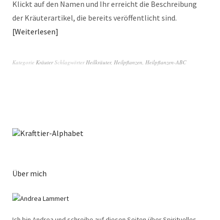
Klickt auf den Namen und Ihr erreicht die Beschreibung
der Kräuterartikel, die bereits veröffentlicht sind.
Weiterlesen
Kategorie
Kräuter
Schlagwörter
Heilkräuter
,
Heilpflanzen
,
Heilpflanzen-ABC
Über mich
Ich bin Andrea und schreibe auf diesen Seiten über Spirituelles