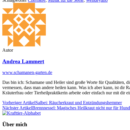
Schlagwörter
Cherokee
,
Musik für die Seele
,
Wendeyaho
Autor
Andrea Lammert
www.schamanen-garten.de
Das bin ich: Schamane und Heiler sind große Worte für Qualitäten, die
vermessen, dass man andere heilen kann. Was ich aber kann, ist dir R
Kräuterfrau oder Tierheilpraktikerin arbeite oder einfach nur mit di
Vorheriger Artikel
Salbei: Räucherkraut und Entzündungshemmer
Nächster Artikel
Brennnessel: Magisches Heilkraut nicht nur für Hun
Über mich