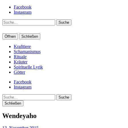
Facebook
Instagram
Suche
Öffnen
Schließen
Krafttiere
Schamanismus
Rituale
Kräuter
Spirituelle Lyrik
Götter
Facebook
Instagram
Suche
Schließen
Wendeyaho
13. November 2015