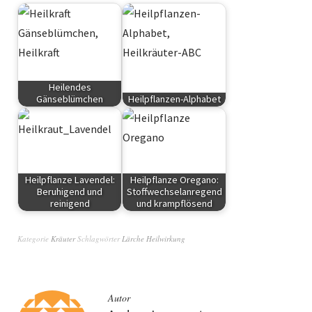
Heilendes
Gänseblümchen
Heilpflanzen-Alphabet
Kräuter
Kräuter
Heilpflanze Lavendel:
Heilpflanze Oregano:
Beruhigend und
Stoffwechselanregend
reinigend
und krampflösend
Kräuter
Kräuter
Kategorie
Kräuter
Schlagwörter
Lärche Heilwirkung
Autor