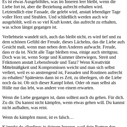
Es ist etwas Ausgehöhltes, was im Inneren leer bleibt, wenn die
Liebe fort ist, aber die Beziehung aufrecht erhalten wird.
Letztendlich eine Fassade, die gelebt wird, anstatt lebendiger Tage
voller Herz und Strahlen. Und schließlich werden auch wir
ausgehöhlt, weil es so viel Kraft kostet, das aufrecht zu erhalten,
was schon längst gegangen ist.
Verliebtsein wandelt sich, auch das bleibt nicht, es wird tief und zu
dem schönen Gefühl der Freude, dieses Lächelns, das die Liebe aufs
Gesicht malt, wenn man neben dem Anderen aufwacht. Freude,
dass er da ist. Nicht alle Tage bleiben rosa, einige auch streitgrau.
Doch was ist, wenn Sorge und Kummer überwiegen, Streit und
Friktionen anstatt Lebensfreude und Tanz? Wenn Kreativität
Mittelmäßgkeit und Kompromissen weicht und man sich selbst
verliert, weil es so anstrengend ist, Fassaden und Routinen aufrecht
zu erhalten? Spätestens dann ist es Zeit, zu überlegen, ob die Liebe
noch da ist. Ob sich dieser Kampf lohnt. Oder ob man selbst als
Hülle nur das lebt, was andere von einem erwarten.
Wenn die Liebe gegangen ist, dann solltest auch du gehen. Für dich.
Zu dir. Du kannst nicht kämpfen, wenn etwas gehen will. Du kannst
nicht aufhalten, was reist.
Wenn du kämpfen musst, ist es falsch…
Kämpfst du allerdings in deinem Inneren, weil dein Partner den