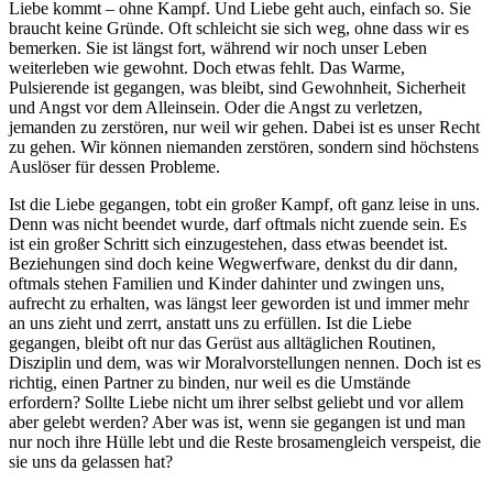
Liebe kommt – ohne Kampf. Und Liebe geht auch, einfach so. Sie
braucht keine Gründe. Oft schleicht sie sich weg, ohne dass wir es
bemerken. Sie ist längst fort, während wir noch unser Leben
weiterleben wie gewohnt. Doch etwas fehlt. Das Warme,
Pulsierende ist gegangen, was bleibt, sind Gewohnheit, Sicherheit
und Angst vor dem Alleinsein. Oder die Angst zu verletzen,
jemanden zu zerstören, nur weil wir gehen. Dabei ist es unser Recht
zu gehen. Wir können niemanden zerstören, sondern sind höchstens
Auslöser für dessen Probleme.
Ist die Liebe gegangen, tobt ein großer Kampf, oft ganz leise in uns.
Denn was nicht beendet wurde, darf oftmals nicht zuende sein. Es
ist ein großer Schritt sich einzugestehen, dass etwas beendet ist.
Beziehungen sind doch keine Wegwerfware, denkst du dir dann,
oftmals stehen Familien und Kinder dahinter und zwingen uns,
aufrecht zu erhalten, was längst leer geworden ist und immer mehr
an uns zieht und zerrt, anstatt uns zu erfüllen. Ist die Liebe
gegangen, bleibt oft nur das Gerüst aus alltäglichen Routinen,
Disziplin und dem, was wir Moralvorstellungen nennen. Doch ist es
richtig, einen Partner zu binden, nur weil es die Umstände
erfordern? Sollte Liebe nicht um ihrer selbst geliebt und vor allem
aber gelebt werden? Aber was ist, wenn sie gegangen ist und man
nur noch ihre Hülle lebt und die Reste brosamengleich verspeist, die
sie uns da gelassen hat?