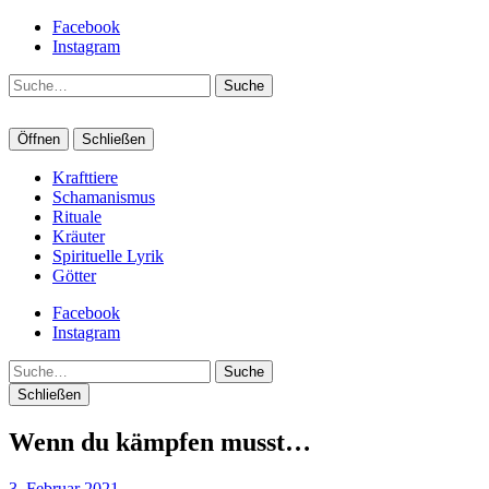
Facebook
Instagram
Suche
Öffnen
Schließen
Krafttiere
Schamanismus
Rituale
Kräuter
Spirituelle Lyrik
Götter
Facebook
Instagram
Suche
Schließen
Wenn du kämpfen musst…
3. Februar 2021