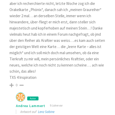
aber ich recherchierte nicht, letzte Woche zog ich die
Orakelkarte „Phönix“, danach sah ich „meinen Graureiher“
wieder 2 mal… an derselben Stelle, immer wenn ich
hinwandere, über-fliegt er mich erst, dann steller sich
majestetisch und kopferhoben auf meinen Stein…! Danke
vielmals heut hab ich in einem Forum nachgefragt, ob jmd
über den Reiher als Kraftier was weiss….es kam auch seiten
der geistigen Welt eine Karte… die „leere Karte – alles ist
möglich“ und ich soll mich doch mal umsehen, ob da eine
Tierkraft zu mir will, mein persönliches Krafttier, oder ein
neues, welche ich noch nicht zu kennen scheine…. ach wie
schön, das alles!
TXS 4 Inspiration
0
Autor
Andrea Lammert
9 Jahre vor
Antwort auf
Lenz Sabine