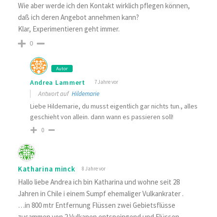
Wie aber werde ich den Kontakt wirklich pflegen können,
daß ich deren Angebot annehmen kann?
Klar, Experimentieren geht immer.
0
Autor
Andrea Lammert
7 Jahre vor
Antwort auf
Hildemarie
Liebe Hildemarie, du musst eigentlich gar nichts tun., alles
geschieht von allein. dann wann es passieren soll!
0
Katharina minck
8 Jahre vor
Hallo liebe Andrea ich bin Katharina und wohne seit 28
Jahren in Chile i einem Sumpf ehemaliger Vulkankrater .
…in 800 mtr Entfernung Flüssen zwei Gebietsflüsse
zusammen von 2 Vulkanen entspeingend und Flüssen