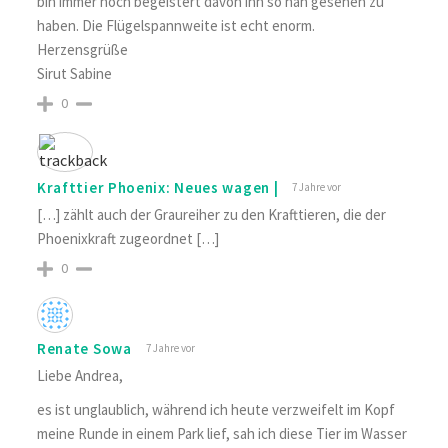
bin immer noch begeistert davon ihn so nah gesehen zu
haben. Die Flügelspannweite ist echt enorm.
Herzensgrüße
Sirut Sabine
0
Krafttier Phoenix: Neues wagen |
7 Jahre vor
[…] zählt auch der Graureiher zu den Krafttieren, die der
Phoenixkraft zugeordnet […]
0
Renate Sowa
7 Jahre vor
Liebe Andrea,
es ist unglaublich, während ich heute verzweifelt im Kopf
meine Runde in einem Park lief, sah ich diese Tier im Wasser