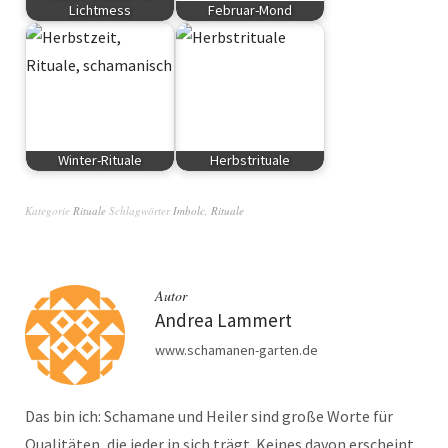
Lichtmess
Februar-Mond
Schamanismus
Monatsenergie
Winter-Rituale
Herbstrituale
Rituale
Schamanismus
Kategorie
Rituale
Schlagwörter
Imbolc
,
Rituale
Autor
Andrea Lammert
www.schamanen-garten.de
Das bin ich: Schamane und Heiler sind große Worte für
Qualitäten, die jeder in sich trägt. Keines davon erscheint