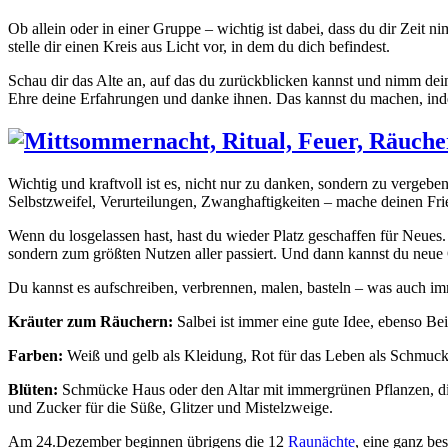
Ob allein oder in einer Gruppe – wichtig ist dabei, dass du dir Zeit 
stelle dir einen Kreis aus Licht vor, in dem du dich befindest.
Schau dir das Alte an, auf das du zurückblicken kannst und nimm dei
Ehre deine Erfahrungen und danke ihnen. Das kannst du machen, indem d
Wichtig und kraftvoll ist es, nicht nur zu danken, sondern zu vergebe
Selbstzweifel, Verurteilungen, Zwanghaftigkeiten – mache deinen Fried
Wenn du losgelassen hast, hast du wieder Platz geschaffen für Neues. 
sondern zum größten Nutzen aller passiert. Und dann kannst du neue Qu
Du kannst es aufschreiben, verbrennen, malen, basteln – was auch imme
Kräuter zum Räuchern:
Salbei ist immer eine gute Idee, ebenso Be
Farben:
Weiß und gelb als Kleidung, Rot für das Leben als Schmuc
Blüten:
Schmücke Haus oder den Altar mit immergrünen Pflanzen, die
und Zucker für die Süße, Glitzer und Mistelzweige.
Am 24.Dezember beginnen übrigens die 12
Raunächte
, eine ganz be