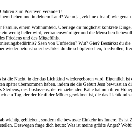
0 Jahren zum Positiven verändert?
inem Leben und in deinem Land? Wenn ja, zeichne dir auf, wie genau 
ner Familie, einem Wohnumfeld. Überlege dir möglichst konkrete Dinge, 
er ein wenig heller wird, vertrauenswürdiger und die Menschen liebev
des Friedens und des Mitgefühls.
ssionierungsbedürfnis? Säen von Unfrieden? Wut? Gier? Bestärkst du d
mmer wieder betonst oder bestärkst du die schöpferischen, friedvollen, 
 ist die Nacht, in der das Lichtkind wiedergeboren wird. Eigentlich ist
isten später übernommen haben, indem sie die Geburt Jesu bewusst an d
 des Sterbens, des Loslassens, der einziehenden Kälte hat nun ihren Höh
uch ein Tag, der der Kraft der Mütter gewidmet ist, die das Lichtkind z
ab wichtig geblieben, sondern die bewusste Einkehr ins Innere. Es ist 
en stellen. Deswegen frage dich heute: Was ist meine größte Angst? W