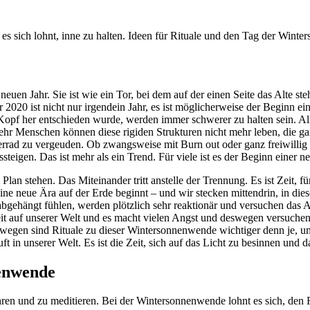
s sich lohnt, inne zu halten. Ideen für Rituale und den Tag der Wint
uen Jahr. Sie ist wie ein Tor, bei dem auf der einen Seite das Alte ste
r 2020 ist nicht nur irgendein Jahr, es ist möglicherweise der Beginn ein
m Kopf her entschieden wurde, werden immer schwerer zu halten sein. Al
 Menschen können diese rigiden Strukturen nicht mehr leben, die ganz
errad zu vergeuden. Ob zwangsweise mit Burn out oder ganz freiwillig
igen. Das ist mehr als ein Trend. Für viele ist es der Beginn einer neu
 Plan stehen. Das Miteinander tritt anstelle der Trennung. Es ist Zeit, 
ne neue Ära auf der Erde beginnt – und wir stecken mittendrin, in di
ch abgehängt fühlen, werden plötzlich sehr reaktionär und versuchen d
zeit auf unserer Welt und es macht vielen Angst und deswegen versuche
swegen sind Rituale zu dieser Wintersonnenwende wichtiger denn je, um
uft in unserer Welt. Es ist die Zeit, sich auf das Licht zu besinnen und d
enwende
kehren und zu meditieren. Bei der Wintersonnenwende lohnt es sich, de