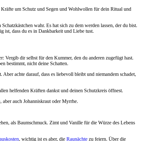
e die Kräfte um Schutz und Segen und Wohlwollen für dein Ritual und
 Schatzkästchen wahr. Es hat sich zu dem werden lassen, der du bist.
g ist, dass du es in Dankbarkeit und Liebe tust.
er: Vergib dir selbst für den Kummer, den du anderen zugefügt hast.
ben bestimmt, nicht deine Schatten.
. Aber achte darauf, dass es liebevoll bleibt und niemandem schadet,
allen helfenden Kräften dankst und deinen Schutzkreis öffnest.
e, aber auch Johanniskraut oder Myrrhe.
tehen, als Baumschmuck. Zimt und Vanille für die Würze des Lebens
auskosten
, wichtig ist es aber, die
Raunächte
zu feiern. Über die