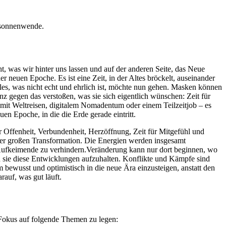
ersonnenwende.
ht, was wir hinter uns lassen und auf der anderen Seite, das Neue
er neuen Epoche. Es ist eine Zeit, in der Altes bröckelt, auseinander
les, was nicht echt und ehrlich ist, möchte nun gehen. Masken können
 gegen das verstoßen, was sie sich eigentlich wünschen: Zeit für
 mit Weltreisen, digitalem Nomadentum oder einem Teilzeitjob – es
en Epoche, in die die Erde gerade eintritt.
für Offenheit, Verbundenheit, Herzöffnung, Zeit für Mitgefühl und
eser großen Transformation. Die Energien werden insgesamt
as Aufkeimende zu verhindern.Veränderung kann nur dort beginnen, wo
n sie diese Entwicklungen aufzuhalten. Konflikte und Kämpfe sind
 bewusst und optimistisch in die neue Ära einzusteigen, anstatt den
arauf, was gut läuft.
n Fokus auf folgende Themen zu legen: