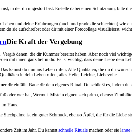
nimmst, in der du ungestört bist. Erstelle dabei einen Schutzraum, bitt
n Leben und deine Erfahrungen (auch und grade die schlechten) wie ein
u sie aufschreibst oder dir mit einer Fotocollage visualisierst, wichti
Die Kraft der Vergebung
n. Vergib denen, die dir Kummer bereitet haben. Aber noch viel wichtig
en mit ihnen ganz tief in dir. Es ist wichtig, dass deine Liebe dein Le
Das kannst du nun ins Leben rufen, Alle Qualitäten, die du dir wünscht
alitäten in dein Leben rufen, alles Helle, Leichte, Liebevolle.
r dir einfällt. Baue dir dein eigenes Ritual. Du schließt es, indem du 
ifuß oder wer hat, Wermut. Misteln eignen sich prima, ebenso Zimtblüt
k im Haus.
 Stechpalme ist ein guter Schmuck, ebenso Äpfel, die für die Liebe s
sondere Zeit im Jahr. Du kannst
schnelle Rituale
machen oder sie l
ange 