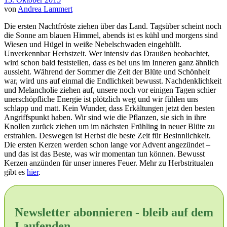
von
Andrea Lammert
Die ersten Nachtfröste ziehen über das Land. Tagsüber scheint noch
die Sonne am blauen Himmel, abends ist es kühl und morgens sind
Wiesen und Hügel in weiße Nebelschwaden eingehüllt.
Unverkennbar Herbstzeit.
Wer intensiv das Draußen beobachtet,
wird schon bald feststellen, dass es bei uns im Inneren ganz ähnlich
aussieht. Während der Sommer die Zeit der Blüte und Schönheit
war, wird uns auf einmal die Endlichkeit bewusst. Nachdenklichkeit
und Melancholie ziehen auf, unsere noch vor einigen Tagen schier
unerschöpfliche Energie ist plötzlich weg und wir fühlen uns
schlapp und matt. Kein Wunder, dass Erkältungen jetzt den besten
Angriffspunkt haben. Wir sind wie die Pflanzen, sie sich in ihre
Knollen zurück ziehen um im nächsten Frühling in neuer Blüte zu
erstrahlen. Deswegen ist Herbst die beste Zeit für Besinnlichkeit.
Die ersten Kerzen werden schon lange vor Advent angezündet –
und das ist das Beste, was wir momentan tun können. Bewusst
Kerzen anzünden für unser inneres Feuer. Mehr zu Herbstritualen
gibt es
hier
.
Newsletter abonnieren - bleib auf dem
Laufenden