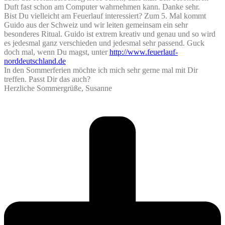
Duft fast schon am Computer wahrnehmen kann. Danke sehr.
Bist Du vielleicht am Feuerlauf interessiert? Zum 5. Mal kommt
Guido aus der Schweiz und wir leiten gemeinsam ein sehr
besonderes Ritual. Guido ist extrem kreativ und genau und so wird
es jedesmal ganz verschieden und jedesmal sehr passend. Guck
doch mal, wenn Du magst, unter
http://www.feuerlauf-
norddeutschland.de
In den Sommerferien möchte ich mich sehr gerne mal mit Dir
treffen. Passt Dir das auch?
Herzliche Sommergrüße, Susanne