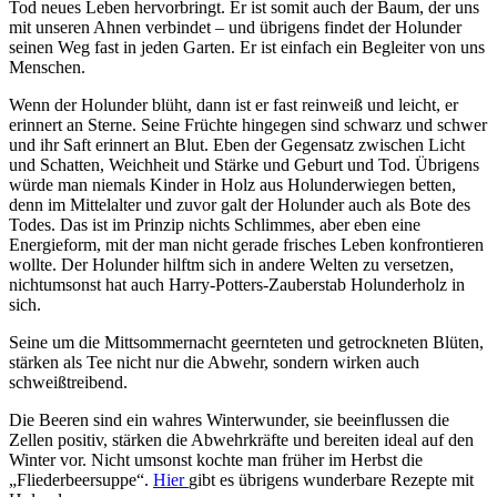
Tod neues Leben hervorbringt. Er ist somit auch der Baum, der uns
mit unseren Ahnen verbindet – und übrigens findet der Holunder
seinen Weg fast in jeden Garten. Er ist einfach ein Begleiter von uns
Menschen.
Wenn der Holunder blüht, dann ist er fast reinweiß und leicht, er
erinnert an Sterne. Seine Früchte hingegen sind schwarz und schwer
und ihr Saft erinnert an Blut. Eben der Gegensatz zwischen Licht
und Schatten, Weichheit und Stärke und Geburt und Tod. Übrigens
würde man niemals Kinder in Holz aus Holunderwiegen betten,
denn im Mittelalter und zuvor galt der Holunder auch als Bote des
Todes. Das ist im Prinzip nichts Schlimmes, aber eben eine
Energieform, mit der man nicht gerade frisches Leben konfrontieren
wollte. Der Holunder hilftm sich in andere Welten zu versetzen,
nichtumsonst hat auch Harry-Potters-Zauberstab Holunderholz in
sich.
Seine um die Mittsommernacht geernteten und getrockneten Blüten,
stärken als Tee nicht nur die Abwehr, sondern wirken auch
schweißtreibend.
Die Beeren sind ein wahres Winterwunder, sie beeinflussen die
Zellen positiv, stärken die Abwehrkräfte und bereiten ideal auf den
Winter vor. Nicht umsonst kochte man früher im Herbst die
„Fliederbeersuppe“.
Hier
gibt es übrigens wunderbare Rezepte mit