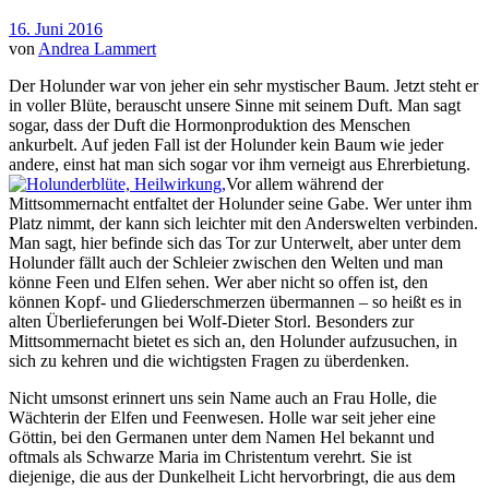
16. Juni 2016
von
Andrea Lammert
Der Holunder war von jeher ein sehr mystischer Baum. Jetzt steht er
in voller Blüte, berauscht unsere Sinne mit seinem Duft. Man sagt
sogar, dass der Duft die Hormonproduktion des Menschen
ankurbelt. Auf jeden Fall ist der Holunder kein Baum wie jeder
andere, einst hat man sich sogar vor ihm verneigt aus Ehrerbietung.
Vor allem während der
Mittsommernacht entfaltet der Holunder seine Gabe. Wer unter ihm
Platz nimmt, der kann sich leichter mit den Anderswelten verbinden.
Man sagt, hier befinde sich das Tor zur Unterwelt, aber unter dem
Holunder fällt auch der Schleier zwischen den Welten und man
könne Feen und Elfen sehen. Wer aber nicht so offen ist, den
können Kopf- und Gliederschmerzen übermannen – so heißt es in
alten Überlieferungen bei Wolf-Dieter Storl. Besonders zur
Mittsommernacht bietet es sich an, den Holunder aufzusuchen, in
sich zu kehren und die wichtigsten Fragen zu überdenken.
Nicht umsonst erinnert uns sein Name auch an Frau Holle, die
Wächterin der Elfen und Feenwesen. Holle war seit jeher eine
Göttin, bei den Germanen unter dem Namen Hel bekannt und
oftmals als Schwarze Maria im Christentum verehrt. Sie ist
diejenige, die aus der Dunkelheit Licht hervorbringt, die aus dem