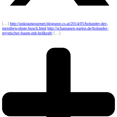
[…]
http://unkrautgourmet.blogspot.co.at/2014/05/holunder-der-
meistbewohnte-busch.html
http://schamanen-garten.de/holunder-
mystischer-baum-mit-heilkraft/
[…]